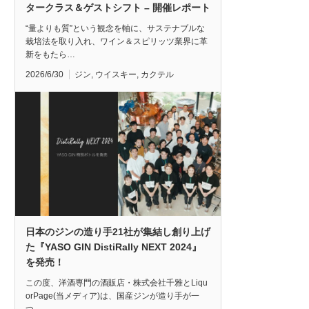
タークラス＆ゲストシフト – 開催レポート
“量よりも質”という観念を軸に、サステナブルな
栽培法を取り入れ、ワイン＆スピリッツ業界に革
新をもたら…
2026/6/30
ジン
,
ウイスキー
,
カクテル
日本のジンの造り手21社が集結し創り上げ
た『YASO GIN DistiRally NEXT 2024』
を発売！
この度、洋酒専門の酒販店・株式会社千雅とLiqu
orPage(当メディア)は、国産ジンが造り手が一