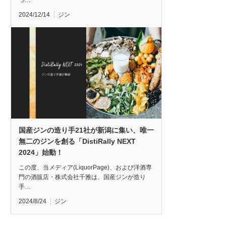
つ…
2024/12/14
ジン
国産ジンの造り手21社が新潟に集い、唯一
無二のジンを創る「DistiRally NEXT
2024」始動！
この度、当メディア(LiquorPage)、および洋酒専
門の酒販店・株式会社千雅は、国産ジンが造り
手…
2024/8/24
ジン