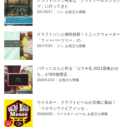
クラフトジンで有名な「グッドミールズショッ
プ」に行ってきた
2017/5/17
ジン
,
お役立ち情報
クラフトジンと相性抜群！トニックウォーター
「フィーバーツリー」の…
2017/7/25
ジン
,
お役立ち情報
パティシエらと作る「ユウキ丸 2021迎春おせ
ち」が300食限定…
2020/11/13
お役立ち情報
ウイスキー、クラフトビールが京都に集結！
「リカマンウイビアメッセ…
2018/3/30
ウイスキー
,
ビール
,
お役立ち情報