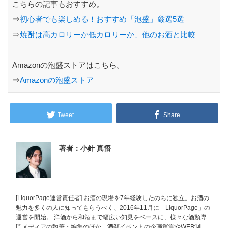
こちらの記事もおすすめ。
⇒
初心者でも楽しめる！おすすめ「泡盛」厳選5選
⇒
焼酎は高カロリーか低カロリーか、他のお酒と比較
Amazonの泡盛ストアはこちら。
⇒
Amazonの泡盛ストア
Tweet
Share
著者：小針 真悟
[LiquorPage運営責任者] お酒の現場を7年経験したのちに独立。お酒の
魅力を多くの人に知ってもらうべく、2016年11月に「LiquorPage」の
運営を開始。 洋酒から和酒まで幅広い知見をベースに、様々な酒類専
門メディアの執筆・編集のほか、酒類イベントの企画運営やWEB制