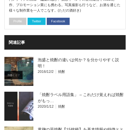
作、プロモーション業にも携わる。写真撮影も行うなど、お酒を通じた
様々な制作業を一人でこなす。(ただの酒好き)
Profile
Twitter
Facebook
関連記事
泡盛と焼酎の違いは何か？を分かりやすく説
明！
2016/12/2
焼酎
「焼酎ラベル用語集」 – これだけ覚えれば焼酎
がもっ…
2020/1/12
焼酎
黄麹の芋焼酎【15銘柄】を基本情報や特徴とと