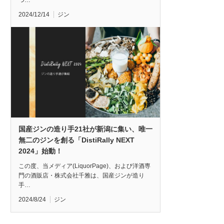
つ…
2024/12/14
ジン
国産ジンの造り手21社が新潟に集い、唯一
無二のジンを創る「DistiRally NEXT
2024」始動！
この度、当メディア(LiquorPage)、および洋酒専
門の酒販店・株式会社千雅は、国産ジンが造り
手…
2024/8/24
ジン