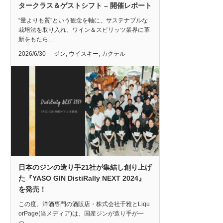
タークラス＆ゲストシフト – 開催レポート
“量よりも質”という観念を軸に、サステナブルな
栽培法を取り入れ、ワイン＆スピリッツ業界に革
新をもたら…
2026/6/30
ジン
,
ウイスキー
,
カクテル
日本のジンの造り手21社が集結し創り上げ
た『YASO GIN DistiRally NEXT 2024』
を発売！
この度、洋酒専門の酒販店・株式会社千雅とLiqu
orPage(当メディア)は、国産ジンが造り手が一