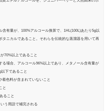
高品質エチルアルコールを、ジュニパーベリーと天然由来のボ
量が、100%アルコール換算で、1HL(100L)あたり5g以
ボタニカルであること。それらを伝統的な蒸溜器を用いて再
数が70%以上であること
する場合、アルコール96%以上であり、メタノール含有量が
5g以下であること
料や着色料が含まれていないこと
こと
であること
という用語で補完される