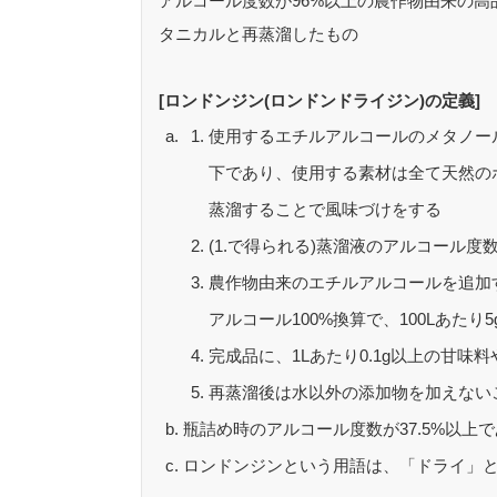
アルコール度数が96%以上の農作物由来の
タニカルと再蒸溜したもの
[ロンドンジン(ロンドンドライジン)の定義]
使用するエチルアルコールのメタノール含有
下であり、使用する素材は全て天然の
蒸溜することで風味づけをする
(1.で得られる)蒸溜液のアルコール度
農作物由来のエチルアルコールを追加
アルコール100%換算で、100Lあたり
完成品に、1Lあたり0.1g以上の甘味
再蒸溜後は水以外の添加物を加えない
瓶詰め時のアルコール度数が37.5%以上
ロンドンジンという用語は、「ドライ」