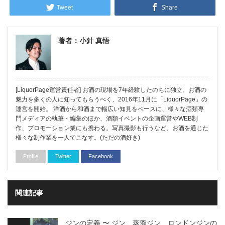
Tweet
Share
著者：小針 真悟
[LiquorPage運営責任者] お酒の現場を7年経験したのちに独立。お酒の
魅力を多くの人に知ってもらうべく、2016年11月に「LiquorPage」の
運営を開始。 洋酒から和酒まで幅広い知見をベースに、様々な酒類専
門メディアの執筆・編集のほか、酒類イベントの企画運営やWEB制
作、プロモーション業にも携わる。写真撮影も行うなど、お酒を通じた
様々な制作業を一人でこなす。(ただの酒好き)
Profile
Twitter
Facebook
関連記事
ジンの定義 〜 ジン、蒸溜ジン、ロンドンジンの