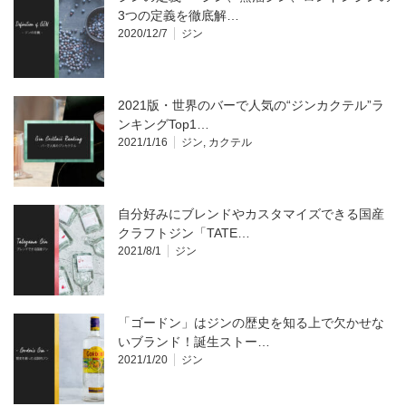
3つの定義を徹底解…
2020/12/7
ジン
2021版・世界のバーで人気の“ジンカクテル”ラ
ンキングTop1…
2021/1/16
ジン
,
カクテル
自分好みにブレンドやカスタマイズできる国産
クラフトジン「TATE…
2021/8/1
ジン
「ゴードン」はジンの歴史を知る上で欠かせな
いブランド！誕生ストー…
2021/1/20
ジン