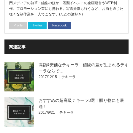
門メディアの執筆・編集のほか、酒類イベントの企画運営やWEB制
作、プロモーション業にも携わる。写真撮影も行うなど、お酒を通じた
様々な制作業を一人でこなす。(ただの酒好き)
Profile
Twitter
Facebook
関連記事
高額&安価なテキーラ…値段の差が生まれるテキ
ーラならで…
2017/12/15
テキーラ
おすすめの超高級テキーラ8選！贈り物にも最
適！
2017/9/21
テキーラ