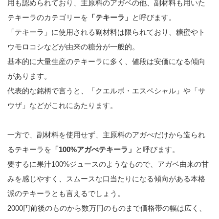
用も認められており、主原料のアガベの他、副材料も用いた
テキーラのカテゴリーを
「テキーラ」
と呼びます。
「テキーラ」に使用される副材料は限られており、糖蜜やト
ウモロコシなどが由来の糖分が一般的。
基本的に大量生産のテキーラに多く、値段は安価になる傾向
があります。
代表的な銘柄で言うと、「クエルボ・エスペシャル」や「サ
ウザ」などがこれにあたります。
一方で、副材料を使用せず、主原料のアガべだけから造られ
るテキーラを
「100%アガべテキーラ」
と呼びます。
要するに果汁100%ジュースのようなもので、アガベ由来の甘
みを感じやすく、スムースな口当たりになる傾向がある本格
派のテキーラとも言えるでしょう。
2000円前後のものから数万円のものまで価格帯の幅は広く、