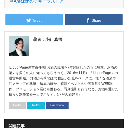
⇒
Amazonのテキーラストア
Tweet
Share
著者：小針 真悟
[LiquorPage運営責任者] お酒の現場を7年経験したのちに独立。お酒の
魅力を多くの人に知ってもらうべく、2016年11月に「LiquorPage」の
運営を開始。 洋酒から和酒まで幅広い知見をベースに、様々な酒類専
門メディアの執筆・編集のほか、酒類イベントの企画運営やWEB制
作、プロモーション業にも携わる。写真撮影も行うなど、お酒を通じた
様々な制作業を一人でこなす。(ただの酒好き)
Profile
Twitter
Facebook
関連記事