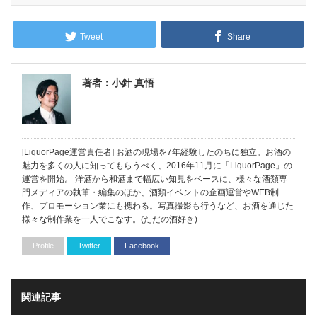
Tweet
Share
著者：小針 真悟
[LiquorPage運営責任者] お酒の現場を7年経験したのちに独立。お酒の
魅力を多くの人に知ってもらうべく、2016年11月に「LiquorPage」の
運営を開始。 洋酒から和酒まで幅広い知見をベースに、様々な酒類専
門メディアの執筆・編集のほか、酒類イベントの企画運営やWEB制
作、プロモーション業にも携わる。写真撮影も行うなど、お酒を通じた
様々な制作業を一人でこなす。(ただの酒好き)
Profile
Twitter
Facebook
関連記事