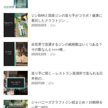
ジンBARと国産ジンの造り手がコラボ！健康に
着目したクラフトジン…
2020/10/23
ジン
全世界で流通するジンの銘柄数はいくつある？
その数なんと○○○○種…
2020/12/25
ジン
造り手に聞く – レストラン蒸溜所で造られる日
本初の…
2020/7/28
ジン
ジャパニーズクラフトジン総まとめ！10銘柄を
一挙ご紹介