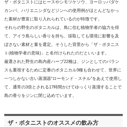
ザ・ボタニストにはヒースやシモツケソウ、ヨーロッパダケ
カンバ、ハリエニシダなどジンへの使用例がほとんどなかっ
た素材が豊富に取り入れられているのが特徴です。
それらの野生のボタニカルは、島に住む植物学者の協力を得
て、アイラ島らしい香りを持ち、採取しても環境に影響を及
ぼさない素材と量を選定。そうした背景から「ザ・ボタニス
ト(植物学者の意味)」と名付けられたのだといいます。
厳選された野生の島内産ハーブ22種は、ジンとしてのバラン
スも重視するために定番のボタニカル9種も合わせて、世界に
一つしかない古い蒸溜器“ローモンド・スチル”をあえて使用し
て、通常の3倍とされる17時間かけてゆっくり蒸溜することで
島の香りをジンに閉じ込めています。
ザ・ボタニストのオススメの飲み方