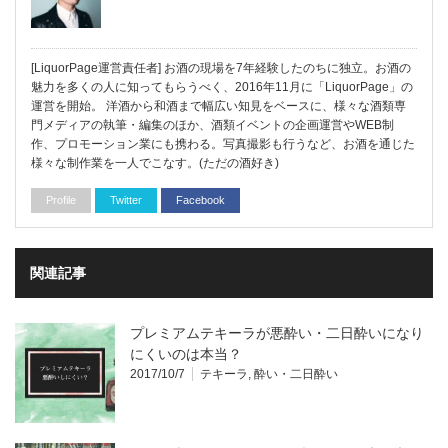
[LiquorPage運営責任者] お酒の現場を7年経験したのちに独立。お酒の
魅力を多くの人に知ってもらうべく、2016年11月に「LiquorPage」の
運営を開始。 洋酒から和酒まで幅広い知見をベースに、様々な酒類専
門メディアの執筆・編集のほか、酒類イベントの企画運営やWEB制
作、プロモーション業にも携わる。写真撮影も行うなど、お酒を通じた
様々な制作業を一人でこなす。(ただの酒好き)
Profile
Twitter
Facebook
関連記事
プレミアムテキーラが悪酔い・二日酔いになり
にくいのは本当？
2017/10/7
テキーラ
,
酔い・二日酔い