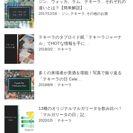
ジン、ウォッカ、ラム、テキーラ…それぞれの
違いとは？【簡単解説】…
2017/12/18
ジン
,
テキーラ
,
その他のお酒
テキーラのタブロイド紙「テキーラジャーナ
ル」でHOTな情報を手に…
2018/3/2
テキーラ
多くの来場者が美酒を堪能！写真で振り返る
「テキーラの日 Cele…
2018/8/9
テキーラ
13種のオリジナルマルガリータを飲み比べ！
「マルガリータの日」記…
2020/1/5
テキーラ