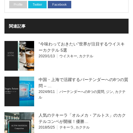
Profile
Twitter
Facebook
関連記事
“今味わっておきたい”世界が注目するウイスキ
ーカクテル 5選
2020/1/13
ウイスキー
,
カクテル
中国・上海で活躍するバーテンダーへの8つの質
問 – …
2024/9/11
バーテンダーへの8つの質問
,
ジン
,
カクテ
ル
人気のテキーラ「オルメカ・アルトス」のカク
テルコンペが開催！優勝…
2018/5/25
テキーラ
,
カクテル