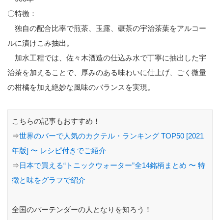
〇特徴：
独自の配合比率で煎茶、玉露、碾茶の宇治茶葉をアルコー
ルに漬けこみ抽出。
加水工程では、佐々木酒造の仕込み水で丁寧に抽出した宇
治茶を加えることで、厚みのある味わいに仕上げ、ごく微量
の柑橘を加え絶妙な風味のバランスを実現。
こちらの記事もおすすめ！
⇒
世界のバーで人気のカクテル・ランキング TOP50 [2021
年版] 〜 レシピ付きでご紹介
⇒
日本で買える“トニックウォーター”全14銘柄まとめ 〜 特
徴と味をグラフで紹介
全国のバーテンダーの人となりを知ろう！