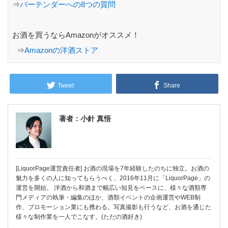
⇒
バーテンダーへの8つの質問
お酒を買うならAmazonがオススメ！
⇒
Amazonの洋酒ストア
Tweet
Share
著者：小針 真悟
[LiquorPage運営責任者] お酒の現場を7年経験したのちに独立。お酒の
魅力を多くの人に知ってもらうべく、2016年11月に「LiquorPage」の
運営を開始。 洋酒から和酒まで幅広い知見をベースに、様々な酒類専
門メディアの執筆・編集のほか、酒類イベントの企画運営やWEB制
作、プロモーション業にも携わる。写真撮影も行うなど、お酒を通じた
様々な制作業を一人でこなす。(ただの酒好き)