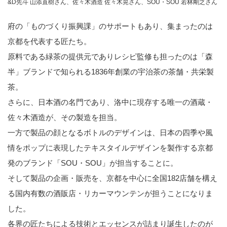
&D先斗 山添直樹さん、佐々木酒造 佐々木晃さん、SOU・SOU 若林剛之さん
府の「ものづくり振興課」のサポートもあり、集まったのは
京都を代表する匠たち。
原料である緑茶の提供元でありレシピ監修も担ったのは「森
半」ブランドで知られる1836年創業の宇治茶の茶舗・共栄製
茶。
さらに、日本酒の名門であり、洛中に現存する唯一の酒蔵・
佐々木酒造が、その製造を担当。
一方で製品の顔となるボトルのデザインは、日本の四季や風
情をポップに表現したテキスタイルデザインを製作する京都
発のブランド「SOU・SOU」が担当することに。
そして製品の企画・販売を、京都を中心に全国182店舗を構え
る国内有数の酒販店・リカーマウンテンが担うことになりま
した。
各界の匠たちによる技術とエッセンスが詰まり誕生したのが