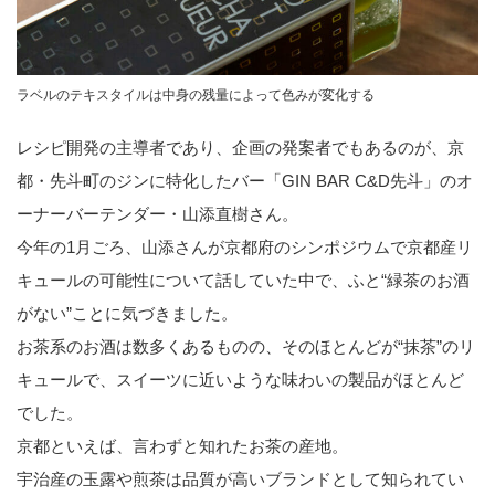
ラベルのテキスタイルは中身の残量によって色みが変化する
レシピ開発の主導者であり、企画の発案者でもあるのが、京
都・先斗町のジンに特化したバー「GIN BAR C&D先斗」のオ
ーナーバーテンダー・山添直樹さん。
今年の1月ごろ、山添さんが京都府のシンポジウムで京都産リ
キュールの可能性について話していた中で、ふと“緑茶のお酒
がない”ことに気づきました。
お茶系のお酒は数多くあるものの、そのほとんどが“抹茶”のリ
キュールで、スイーツに近いような味わいの製品がほとんど
でした。
京都といえば、言わずと知れたお茶の産地。
宇治産の玉露や煎茶は品質が高いブランドとして知られてい