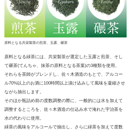
原料となる共栄製茶の煎茶、玉露、碾茶
原料となる緑茶には、共栄製茶が選定した玉露と煎茶、そし
て碾茶(てんちゃ、抹茶の原料となる茶葉)の3種類を使用。
それらを茶師がブレンドし、佐々木酒造のもとで、アルコー
ル70%以上のお酒に100時間以上漬け込みして風味を凝縮させ
ながら抽出します。
そのほか瓶詰め前の度数調整の際に、一般的には水を加えて
調整するところを、佐々木酒造の仕込み水で淹れた宇治茶を
水の代わりに使用。
緑茶の風味をアルコールで抽出し、さらに緑茶を加えて度数