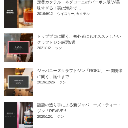
定番カクテル・ネグローニの“バーボン版”が美
味すぎる！実は海外で…
2019/9/12
ウイスキー
,
カクテル
トッププロに聞く、初心者にもオススメしたい
クラフトジン厳選5選
2021/1/2
ジン
ジャパニーズクラフトジン「ROKU」 〜 開発者
に聞く、誕生まで…
2019/12/26
ジン
話題の造り手による新ジャパニーズ・ティー・
ジン「REVIVE f…
2020/12/1
ジン