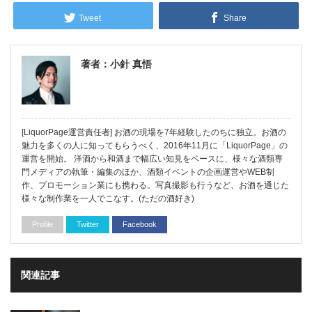
Tweet
Share
著者：小針 真悟
[LiquorPage運営責任者] お酒の現場を7年経験したのちに独立。お酒の
魅力を多くの人に知ってもらうべく、2016年11月に「LiquorPage」の
運営を開始。 洋酒から和酒まで幅広い知見をベースに、様々な酒類専
門メディアの執筆・編集のほか、酒類イベントの企画運営やWEB制
作、プロモーション業にも携わる。写真撮影も行うなど、お酒を通じた
様々な制作業を一人でこなす。(ただの酒好き)
Profile
Twitter
Facebook
関連記事