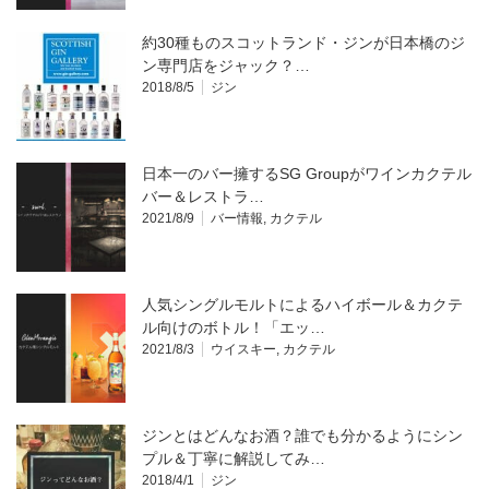
約30種ものスコットランド・ジンが日本橋のジ
ン専門店をジャック？…
2018/8/5
ジン
日本一のバー擁するSG Groupがワインカクテル
バー＆レストラ…
2021/8/9
バー情報
,
カクテル
人気シングルモルトによるハイボール＆カクテ
ル向けのボトル！「エッ…
2021/8/3
ウイスキー
,
カクテル
ジンとはどんなお酒？誰でも分かるようにシン
プル＆丁寧に解説してみ…
2018/4/1
ジン