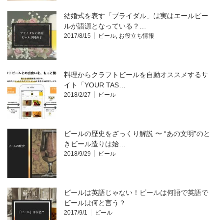
結婚式を表す「ブライダル」は実はエールビー
ルが語源となっている？…
2017/8/15
ビール
,
お役立ち情報
料理からクラフトビールを自動オススメするサ
イト「YOUR TAS…
2018/2/27
ビール
ビールの歴史をざっくり解説 〜 “あの文明”のと
きビール造りは始…
2018/9/29
ビール
ビールは英語じゃない！ビールは何語で英語で
ビールは何と言う？
2017/9/1
ビール