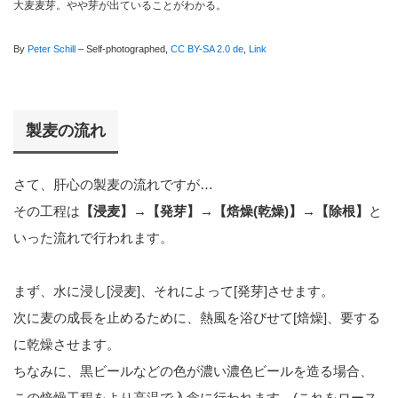
大麦麦芽。やや芽が出ていることがわかる。
By
Peter Schill
–
Self-photographed
,
CC BY-SA 2.0 de
,
Link
製麦の流れ
さて、肝心の製麦の流れですが…
その工程は
【浸麦】→【発芽】→【焙燥(乾燥)】→【除根】
と
いった流れで行われます。
まず、水に浸し[浸麦]、それによって[発芽]させます。
次に麦の成長を止めるために、熱風を浴びせて[焙燥]、要する
に乾燥させます。
ちなみに、黒ビールなどの色が濃い濃色ビールを造る場合、
この焙燥工程をより高温で入念に行われます。(これをロース