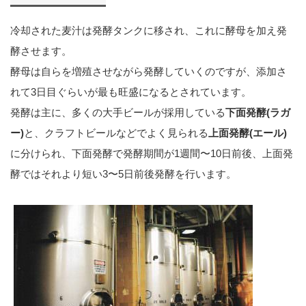
冷却された麦汁は発酵タンクに移され、これに酵母を加え発
酵させます。
酵母は自らを増殖させながら発酵していくのですが、添加さ
れて3日目ぐらいが最も旺盛になるとされています。
発酵は主に、多くの大手ビールが採用している
下面発酵(ラガ
ー)
と、クラフトビールなどでよく見られる
上面発酵(エール)
に分けられ、下面発酵で発酵期間が1週間〜10日前後、上面発
酵ではそれより短い3〜5日前後発酵を行います。