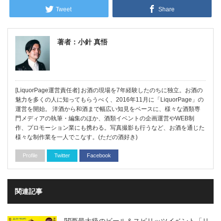
Tweet
Share
著者：小針 真悟
[LiquorPage運営責任者] お酒の現場を7年経験したのちに独立。お酒の
魅力を多くの人に知ってもらうべく、2016年11月に「LiquorPage」の
運営を開始。 洋酒から和酒まで幅広い知見をベースに、様々な酒類専
門メディアの執筆・編集のほか、酒類イベントの企画運営やWEB制
作、プロモーション業にも携わる。写真撮影も行うなど、お酒を通じた
様々な制作業を一人でこなす。(ただの酒好き)
Profile
Twitter
Facebook
関連記事
関西最大級のビール＆スピリッツイベント「リ