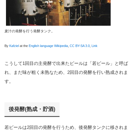
麦汁の発酵を行う発酵タンク。
By
Kafziel
at the
English language Wikipedia
,
CC BY-SA 3.0
,
Link
こうして1回目の主発酵で出来たビールは「若ビール」と呼ば
れ、まだ味が粗く未熟なため、2回目の発酵を行い熟成されま
す。
後発酵(熟成・貯酒)
若ビールは2回目の発酵を行うため、後発酵タンクに移されま