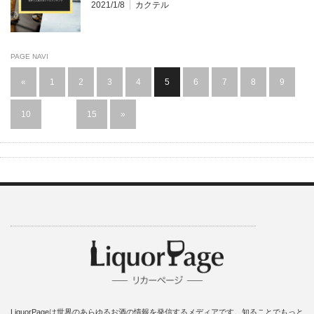
2021/1/8
カクテル
PAGE NAVI
«
1
2
3
4
5
6
7
8
9
10
…
15
»
LiquorPageは世界のあらゆるお酒の情報を発信するメディアです。知ることでもっと