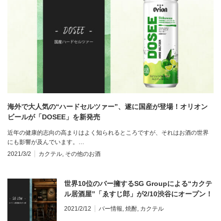
海外で大人気の“ハードセルツァー”、遂に国産が登場！オリオン
ビールが「DOSEE」を新発売
近年の健康的志向の高まりはよく知られるところですが、それはお酒の世界
にも影響が及んでいます。…
2021/3/2
カクテル
,
その他のお酒
世界10位のバー擁するSG Groupによる“カクテ
ル居酒屋”「ゑすじ郎」が2/10渋谷にオープン！
2021/2/12
バー情報
,
焼酎
,
カクテル