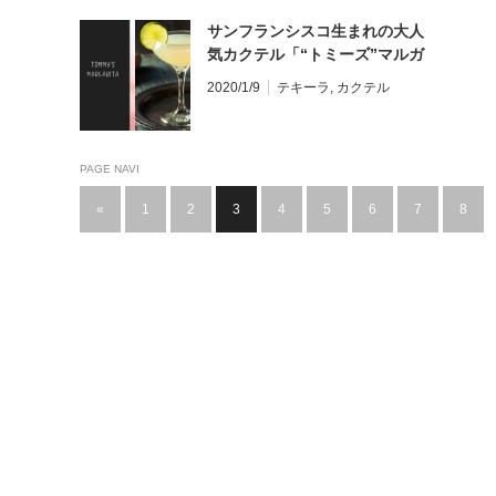
サンフランシスコ生まれの大人
気カクテル「“トミーズ”マルガ
リータ」とは
2020/1/9
テキーラ
,
カクテル
PAGE NAVI
«
1
2
3
4
5
6
7
8