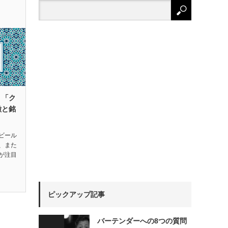
！「ク
徴と銘
ビール
、また
が注目
ピックアップ記事
バーテンダーへの8つの質問