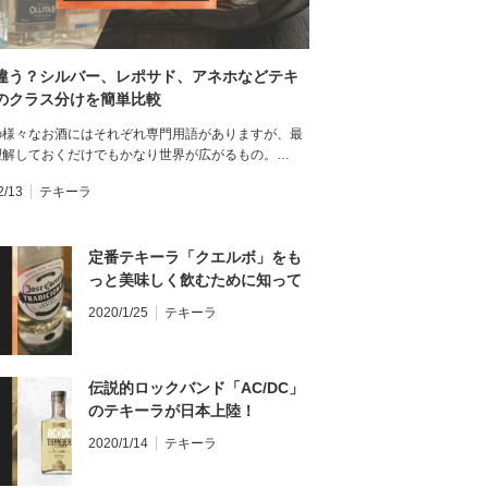
違う？シルバー、レポサド、アネホなどテキ
のクラス分けを簡単比較
の様々なお酒にはそれぞれ専門用語がありますが、最
理解しておくだけでもかなり世界が広がるもの。…
2/13
テキーラ
定番テキーラ「クエルボ」をも
っと美味しく飲むために知って
おきたい4つのこと
2020/1/25
テキーラ
伝説的ロックバンド「AC/DC」
のテキーラが日本上陸！
2020/1/14
テキーラ