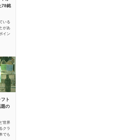
78銘
ている
とがあ
ポイン
ラフト
話題の
ど世界
るクラ
本でも