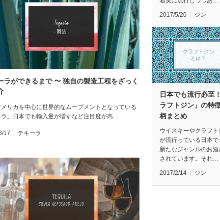
着実に流行しつつあ…
2017/5/20
ジン
ーラができるまで 〜 独自の製造工程をざっく
介
日本でも流行必至
ラフトジン」の特
アメリカを中心に世界的なムーブメントとなっている
柄まとめ
ーラ。日本でも輸入量が増すなど注目度が高…
ウイスキーやクラフト
3/17
テキーラ
が流行っている日本で
新たなジャンルのお酒
されています。それ…
2017/2/14
ジン