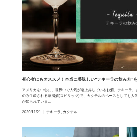
初心者にもオススメ！本当に美味しい“テキーラの飲み方”を
アメリカを中心に、世界中で人気が急上昇しているお酒、テキーラ。
のみ生産される蒸溜酒(スピリッツ)で、カクテルのベースとしても人
が知られていま…
2020/11/21
テキーラ
,
カクテル