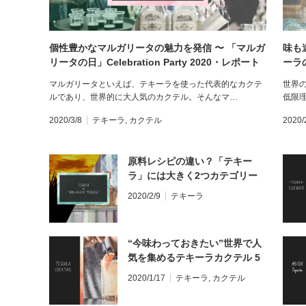
個性豊かなマルガリータの魅力を発信 〜 「マルガ
味も
リータの日」Celebration Party 2020・レポート
ーラ
マルガリータといえば、テキーラを使った代表的なカクテ
世界
ルであり、世界的に大人気のカクテル。そんなマ…
低限
2020/3/8
テキーラ
,
カクテル
2020/
原料レシピの違い？「テキー
ラ」には大きく2つカテゴリー
があるって知ってた？
2020/2/9
テキーラ
“今味わっておきたい”世界で人
気を集めるテキーラカクテル 5
選
2020/1/17
テキーラ
,
カクテル