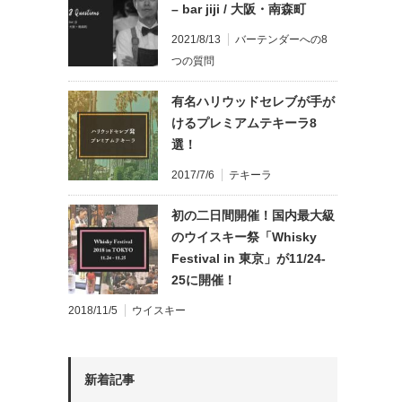
– bar jiji / 大阪・南森町
2021/8/13
バーテンダーへの8
つの質問
有名ハリウッドセレブが手が
けるプレミアムテキーラ8
選！
2017/7/6
テキーラ
初の二日間開催！国内最大級
のウイスキー祭「Whisky
Festival in 東京」が11/24-
25に開催！
2018/11/5
ウイスキー
新着記事