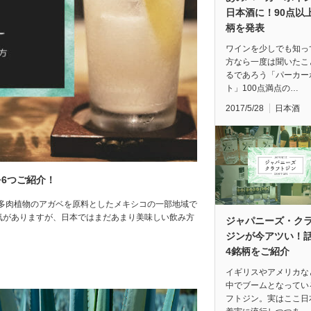
日本酒に！90点以上
柄を発表
ワインを少しでも知っ
方なら一度は聞いたこ
るであろう「パーカー
ト」100点満点の…
2017/5/28
日本酒
6つご紹介！
多肉植物のアガベを原料としたメキシコの一部地域で
気がありますが、日本ではまだあまり美味しい飲み方
ジャパニーズ・ク
ジンが今アツい！
4銘柄をご紹介
イギリスやアメリカな
中でブームとなってい
フトジン。実はここ日